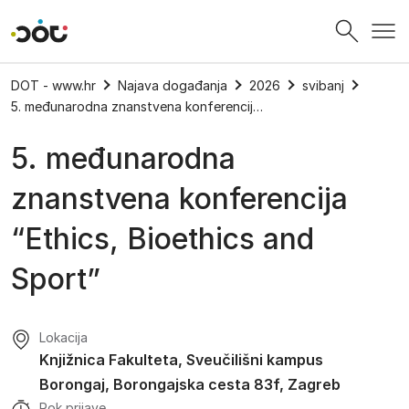
Povratak na naslovnicu
DOT - www.hr
Najava događanja
2026
svibanj
5. međunarodna znanstvena konferencija “Ethics, Bioethics and Sport”
5. međunarodna
znanstvena konferencija
“Ethics, Bioethics and
Sport”
Lokacija
Knjižnica Fakulteta, Sveučilišni kampus
Borongaj, Borongajska cesta 83f, Zagreb
Rok prijave