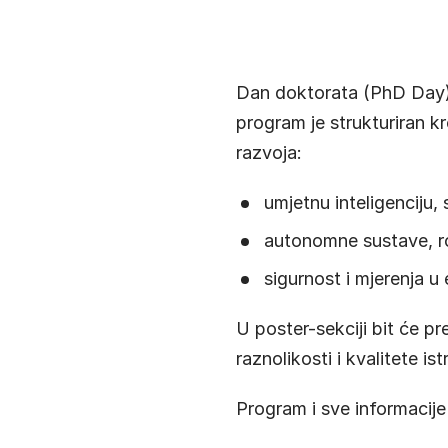
Dan doktorata (PhD Day) F
program je strukturiran k
razvoja:
umjetnu inteligenciju,
autonomne sustave, rob
sigurnost i mjerenja u
U poster-sekciji bit će p
raznolikosti i kvalitete i
Program i sve informacij