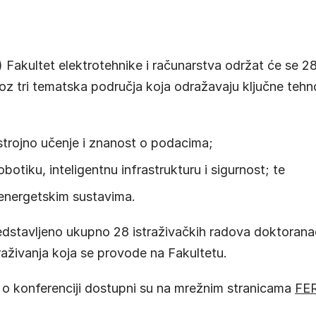
akultet elektrotehnike i računarstva održat će se 28.
roz tri tematska područja koja odražavaju ključne teh
 strojno učenje i znanost o podacima;
otiku, inteligentnu infrastrukturu i sigurnost; te
 energetskim sustavima.
redstavljeno ukupno 28 istraživačkih radova doktorana
straživanja koja se provode na Fakultetu.
e o konferenciji dostupni su na mrežnim stranicama
FE