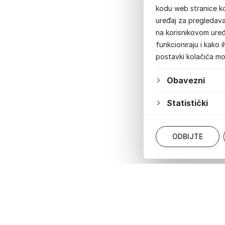
kodu web stranice ko
uređaj za pregledavan
na korisnikovom uređ
funkcioniraju i kako 
postavki kolačića m
Obavezni
Statistički
ODBIJTE