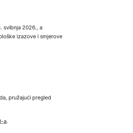
 svibnja 2026., a
nološke izazove i smjerove
da, pružajući pregled
R-a
.