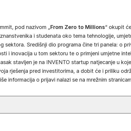
mmit, pod nazivom „
From Zero to Millions
“ okupit ć
 znanstvenika i studenata oko tema tehnologije, umjetn
g sektora. Središnji dio programa čine tri panela: o pri
sti i inovacija u tom sektoru te o primjeni umjetne inte
asak stavljen je na INVENTO startup natjecanje u koj
voja rješenja pred investitorima, a dobit će i priliku od
više informacija o prijavi nalazi se na mrežnim stranic