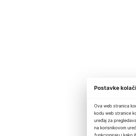
Postavke kolač
Ova web stranica kor
kodu web stranice ko
uređaj za pregledavan
na korisnikovom uređ
funkcioniraju i kako 