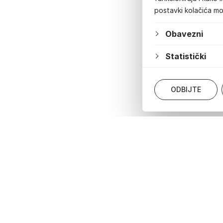
postavki kolačića m
Obavezni
Statistički
ODBIJTE
Izjava o pristupačnosti
Newsletter