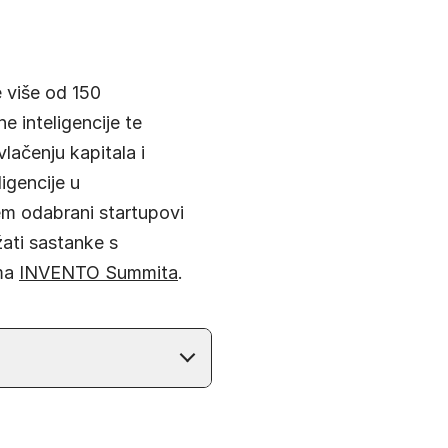
e više od 150
e inteligencije te
vlačenju kapitala i
ligencije u
em odabrani startupovi
ržati sastanke s
ama
INVENTO Summita
.