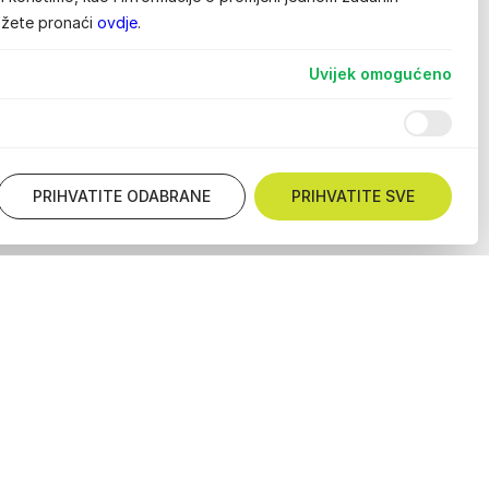
ožete pronaći
ovdje
.
Uvijek omogućeno
PRIHVATITE ODABRANE
PRIHVATITE SVE