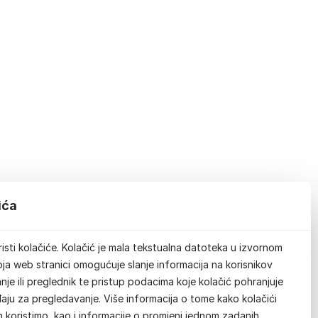
ića
isti kolačiće. Kolačić je mala tekstualna datoteka u izvornom
ja web stranici omogućuje slanje informacija na korisnikov
je ili preglednik te pristup podacima koje kolačić pohranjuje
aju za pregledavanje. Više informacija o tome kako kolačići
ih koristimo, kao i informacije o promjeni jednom zadanih