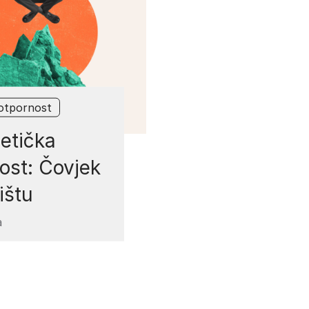
 otpornost
etička
ost: Čovjek
ištu
a