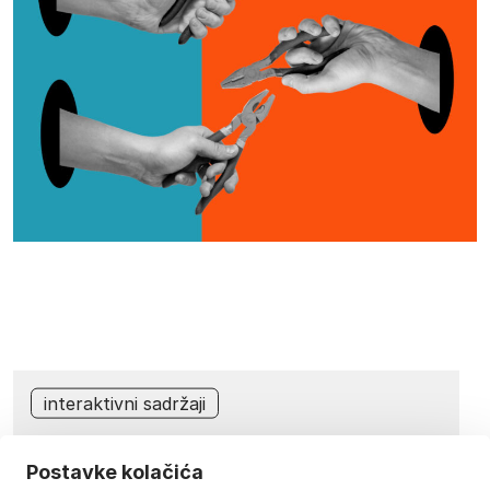
interaktivni sadržaji
“Korak po korak” do uspješno
Postavke kolačića
kreirane web stranice