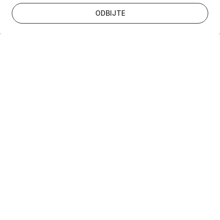
ODBIJTE
Newsletter
Suglasan sam da se gore uneseni podaci
koriste u skladu s
pravilima privatnosti
Ova je stranica zaštićena reCAPTCHA uslugom te se primjenjuju
Googleova
Pravila privatnosti
i
Uvjeti pružanja usluge
.