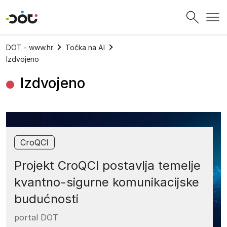
Povratak na naslovnicu
DOT - www.hr
Točka na AI
Izdvojeno
Izdvojeno
CroQCI
Projekt CroQCI postavlja temelje
kvantno-sigurne komunikacijske
budućnosti
portal DOT