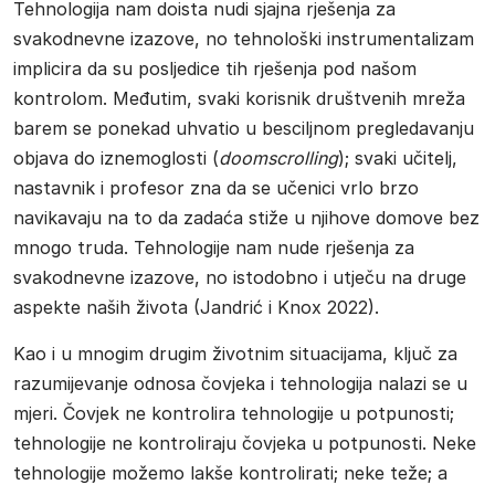
Tehnologija nam doista nudi sjajna rješenja za
svakodnevne izazove, no tehnološki instrumentalizam
implicira da su posljedice tih rješenja pod našom
kontrolom. Međutim, svaki korisnik društvenih mreža
barem se ponekad uhvatio u besciljnom pregledavanju
objava do iznemoglosti (
doomscrolling
); svaki učitelj,
nastavnik i profesor zna da se učenici vrlo brzo
navikavaju na to da zadaća stiže u njihove domove bez
mnogo truda. Tehnologije nam nude rješenja za
svakodnevne izazove, no istodobno i utječu na druge
aspekte naših života (Jandrić i Knox 2022).
Kao i u mnogim drugim životnim situacijama, ključ za
razumijevanje odnosa čovjeka i tehnologija nalazi se u
mjeri. Čovjek ne kontrolira tehnologije u potpunosti;
tehnologije ne kontroliraju čovjeka u potpunosti. Neke
tehnologije možemo lakše kontrolirati; neke teže; a