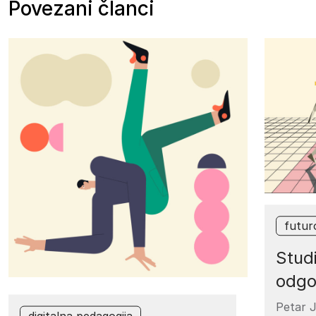
Povezani članci
futuro
Stud
odgo
Petar J
digitalna pedagogija