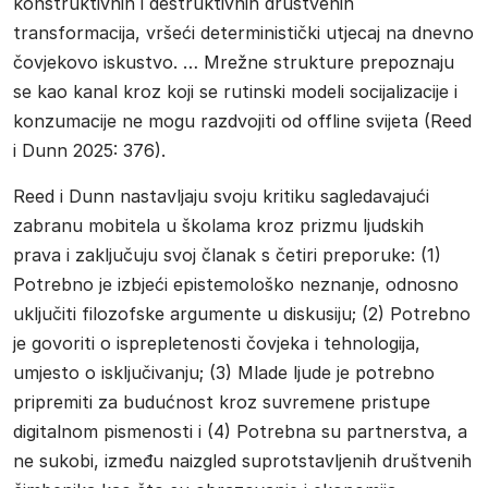
konstruktivnih i destruktivnih društvenih
transformacija, vršeći deterministički utjecaj na dnevno
čovjekovo iskustvo. … Mrežne strukture prepoznaju
se kao kanal kroz koji se rutinski modeli socijalizacije i
konzumacije ne mogu razdvojiti od offline svijeta (Reed
i Dunn 2025: 376).
Reed i Dunn nastavljaju svoju kritiku sagledavajući
zabranu mobitela u školama kroz prizmu ljudskih
prava i zaključuju svoj članak s četiri preporuke: (1)
Potrebno je izbjeći epistemološko neznanje, odnosno
uključiti filozofske argumente u diskusiju; (2) Potrebno
je govoriti o isprepletenosti čovjeka i tehnologija,
umjesto o isključivanju; (3) Mlade ljude je potrebno
pripremiti za budućnost kroz suvremene pristupe
digitalnom pismenosti i (4) Potrebna su partnerstva, a
ne sukobi, između naizgled suprotstavljenih društvenih