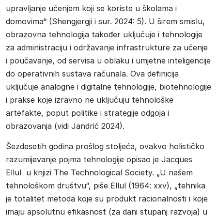
upravljanje učenjem koji se koriste u školama i
domovima“ (Shengjergji i sur. 2024: 5). U širem smislu,
obrazovna tehnologija također uključuje i tehnologije
za administraciju i održavanje infrastrukture za učenje
i poučavanje, od servisa u oblaku i umjetne inteligencije
do operativnih sustava računala. Ova definicija
uključuje analogne i digitalne tehnologije, biotehnologije
i prakse koje izravno ne uključuju tehnološke
artefakte, poput politike i strategije odgoja i
obrazovanja (vidi Jandrić 2024).
Šezdesetih godina prošlog stoljeća, ovakvo holističko
razumijevanje pojma tehnologije opisao je Jacques
Ellul u knjizi The Technological Society. „U našem
tehnološkom društvu“, piše Ellul (1964: xxv), „tehnika
je totalitet metoda koje su produkt racionalnosti i koje
imaju apsolutnu efikasnost (za dani stupanj razvoja) u