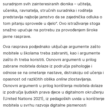
suradnjom svih zainteresiranih dionika – učitelja,
učenika, ravnatelja, stručnih suradnika i roditelja
predstavlja najbolje jamstvo da se zajednička odluka o
tom pitanju sprovede u djelo“. Ovo istraživanje stoga
snažno upućuje na potrebu za provođenjem široke
javne rasprave.
Ova rasprava podjednako uključuje argumente zašto
mobitele u školama treba zabraniti, kao i argumente
zašto ih treba koristiti. Osnovni argumenti u prilog
zabrane mobitela dolaze iz područja psihologije i
odnose se na ometanje nastave, distrakciju od učenja i
opasnost od različitih oblika
online
zlostavljanja.
Osnovni argumenti u prilog korištenja mobitela dolaze
iz područja ljudskih prava djece u digitalnom okruženju
(United Nations 2021), iz pedagoških uvida u korištenje
mobitela u svrhu razvoja digitalne pismenosti