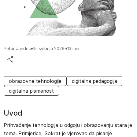
Procijenjeno vrijeme čitanja:
Petar Jandrić
15. svibnja 2026.
13 min
obrazovne tehnologije
digitalna pedagogija
digitalna pismenost
Uvod
Prihvaćanje tehnologija u odgoju i obrazovanju stara je
tema. Primjerice, Sokrat je vjerovao da pisanje