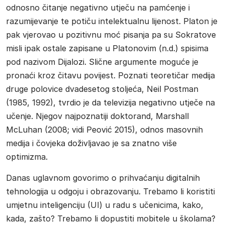
odnosno čitanje negativno utječu na pamćenje i
razumijevanje te potiču intelektualnu lijenost. Platon je
pak vjerovao u pozitivnu moć pisanja pa su Sokratove
misli ipak ostale zapisane u Platonovim (n.d.) spisima
pod nazivom Dijalozi. Slične argumente moguće je
pronaći kroz čitavu povijest. Poznati teoretičar medija
druge polovice dvadesetog stoljeća, Neil Postman
(1985, 1992), tvrdio je da televizija negativno utječe na
učenje. Njegov najpoznatiji doktorand, Marshall
McLuhan (2008; vidi Peović 2015), odnos masovnih
medija i čovjeka doživljavao je sa znatno više
optimizma.
Danas uglavnom govorimo o prihvaćanju digitalnih
tehnologija u odgoju i obrazovanju. Trebamo li koristiti
umjetnu inteligenciju (UI) u radu s učenicima, kako,
kada, zašto? Trebamo li dopustiti mobitele u školama?