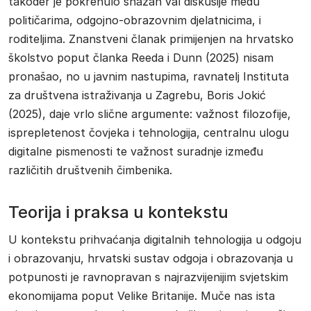
također je pokrenulo snažan val diskusije među
političarima, odgojno-obrazovnim djelatnicima, i
roditeljima. Znanstveni članak primijenjen na hrvatsko
školstvo poput članka Reeda i Dunn (2025) nisam
pronašao, no u javnim nastupima, ravnatelj Instituta
za društvena istraživanja u Zagrebu, Boris Jokić
(2025), daje vrlo slične argumente: važnost filozofije,
isprepletenost čovjeka i tehnologija, centralnu ulogu
digitalne pismenosti te važnost suradnje između
različitih društvenih čimbenika.
Teorija i praksa u kontekstu
U kontekstu prihvaćanja digitalnih tehnologija u odgoju
i obrazovanju, hrvatski sustav odgoja i obrazovanja u
potpunosti je ravnopravan s najrazvijenijim svjetskim
ekonomijama poput Velike Britanije. Muče nas ista