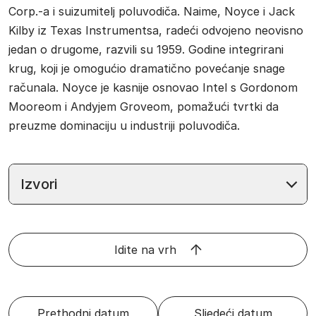
Corp.-a i suizumitelj poluvodiča. Naime, Noyce i Jack
Kilby iz Texas Instrumentsa, radeći odvojeno neovisno
jedan o drugome, razvili su 1959. Godine integrirani
krug, koji je omogućio dramatično povećanje snage
računala. Noyce je kasnije osnovao Intel s Gordonom
Mooreom i Andyjem Groveom, pomažući tvrtki da
preuzme dominaciju u industriji poluvodiča.
Izvori
Idite na vrh
Prethodni datum
Sljedeći datum