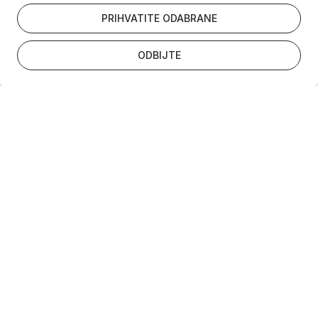
PRIHVATITE ODABRANE
ODBIJTE
Newsletter
Suglasan sam da se gore uneseni podaci
koriste u skladu s
pravilima privatnosti
Ova je stranica zaštićena reCAPTCHA uslugom te se primjenjuju
Googleova
Pravila privatnosti
i
Uvjeti pružanja usluge
.