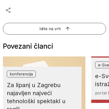
Idite na vrh
Povezani članci
e-Sve
konferencija
e-Sv
istra
Za lipanj u Zagrebu
najavljen najveći
portal
tehnološki spektakl u