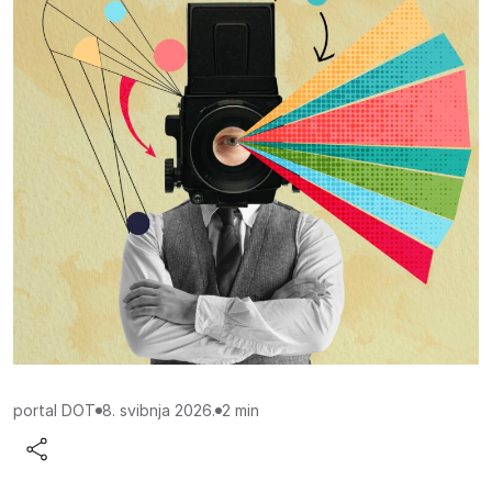
Procijenjeno vrijeme čitanja:
portal DOT
8. svibnja 2026.
2 min