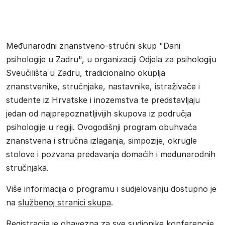
Međunarodni znanstveno-stručni skup "Dani
psihologije u Zadru", u organizaciji Odjela za psihologiju
Sveučilišta u Zadru, tradicionalno okuplja
znanstvenike, stručnjake, nastavnike, istraživače i
studente iz Hrvatske i inozemstva te predstavljaju
jedan od najprepoznatljivijih skupova iz područja
psihologije u regiji. Ovogodišnji program obuhvaća
znanstvena i stručna izlaganja, simpozije, okrugle
stolove i pozvana predavanja domaćih i međunarodnih
stručnjaka.
Više informacija o programu i sudjelovanju dostupno je
na
službenoj stranici skupa
.
Registracija
je obavezna za sve sudionike konferencije.