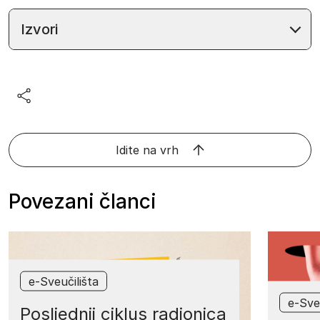
Izvori
Idite na vrh
Povezani članci
e-Sveučilišta
e-Sve
Posljednji ciklus radionica