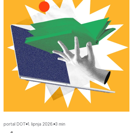
Procijenjeno vrijeme čitanja:
portal DOT
1. lipnja 2026.
3 min