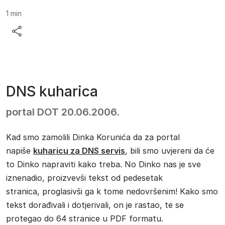
Procijenjeno vrijeme čitanja:
1 min
DNS kuharica
portal DOT
20.06.2006.
Kad smo zamolili Dinka Korunića da za portal
napiše
kuharicu za DNS servis
, bili smo uvjereni da će
to Dinko napraviti kako treba. No Dinko nas je sve
iznenadio, proizvevši tekst od pedesetak
stranica, proglasivši ga k tome nedovršenim! Kako smo
tekst dorađivali i dotjerivali, on je rastao, te se
protegao do 64 stranice u PDF formatu.