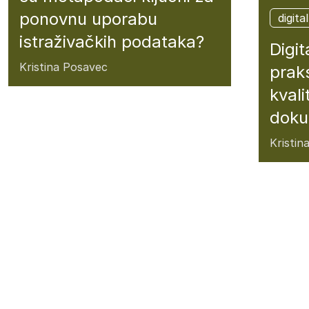
ponovnu uporabu
digit
istraživačkih podataka?
Digi
Kristina Posavec
praks
kval
dok
Kristin