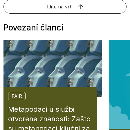
Idite na vrh
Povezani članci
FAIR
Metapodaci u službi
otvorene znanosti: Zašto
su metapodaci ključni za