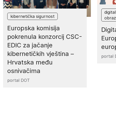
digit
kibernetička sigurnost
obraz
Europska komisija
Digi
pokrenula konzorcij CSC-
Europ
EDIC za jačanje
euro
kibernetičkih vještina –
portal
Hrvatska među
osnivačima
portal DOT