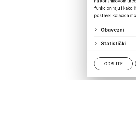
na korisnikovom uređ
funkcioniraju i kako 
postavki kolačića m
Obavezni
Statistički
ODBIJTE