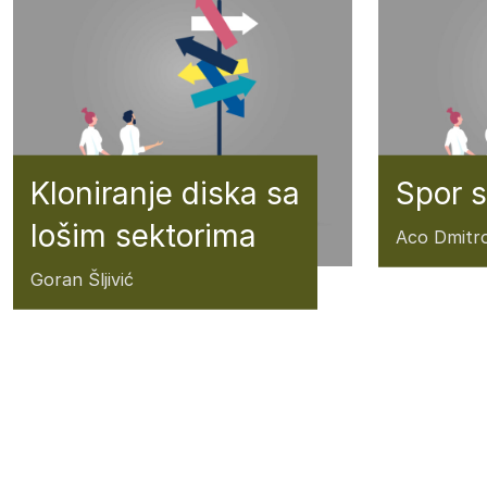
Kloniranje diska sa
Spor 
lošim sektorima
Aco Dmitro
Goran Šljivić