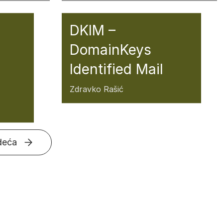
DKIM –
DomainKeys
Identified Mail
Zdravko Rašić
deća
objava