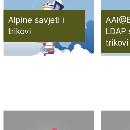
Alpine savjeti i
AAI@E
trikovi
LDAP s
trikovi