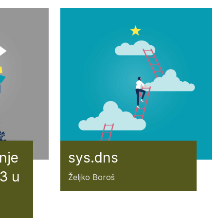
nje
sys.dns
3 u
Željko Boroš