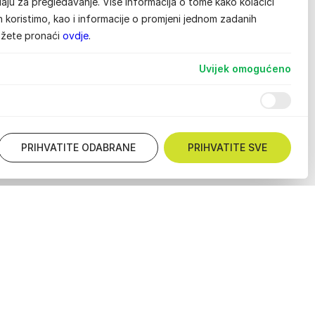
aju za pregledavanje. Više informacija o tome kako kolačići
ih koristimo, kao i informacije o promjeni jednom zadanih
ožete pronaći
ovdje
.
Uvijek omogućeno
PRIHVATITE ODABRANE
PRIHVATITE SVE