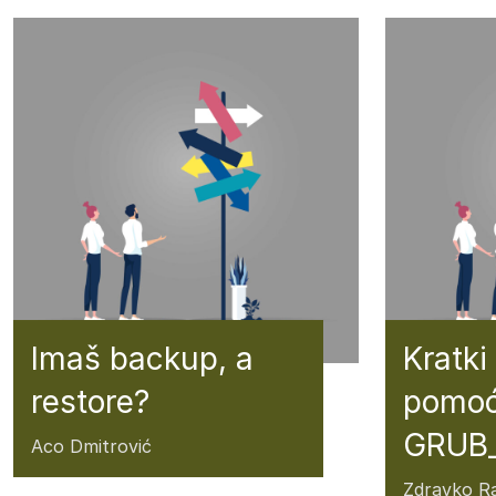
Imaš backup, a
Kratki
restore?
pomoć
GRUB_
Aco Dmitrović
Zdravko Ra