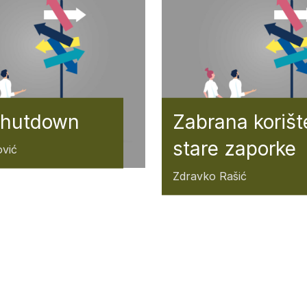
shutdown
Zabrana korišt
stare zaporke
vić
Zdravko Rašić