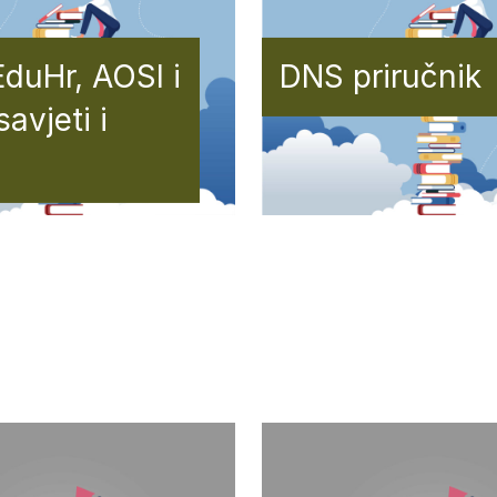
duHr, AOSI i
DNS priručnik
avjeti i