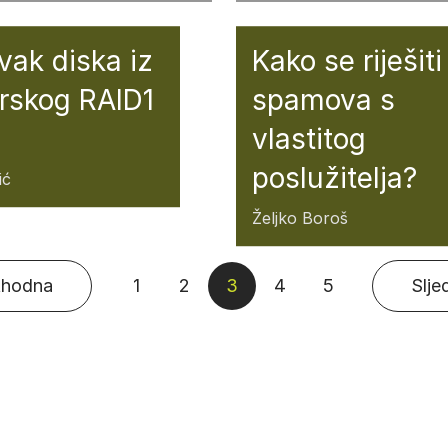
ak diska iz
Kako se riješiti
rskog RAID1
spamova s
vlastitog
poslužitelja?
ić
Željko Boroš
thodna
1
2
3
4
5
Slje
Brojevi stranica 