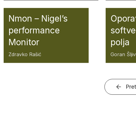
Nmon – Nigel’s
Oporav
performance
softve
Monitor
polja
Zdravko Rašić
Goran Šljiv
Pre