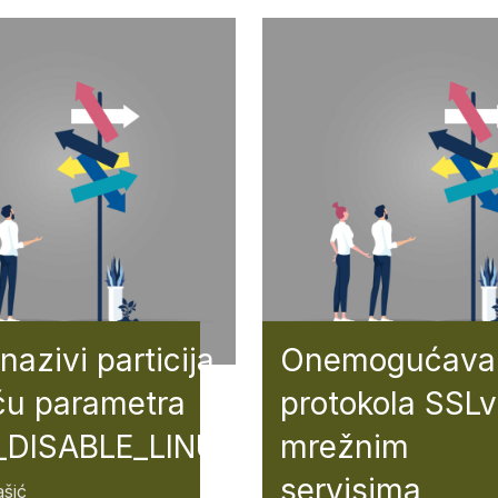
Onemogućava
 nazivi particija
protokola SSLv
u parametra
mrežnim
DISABLE_LINUX_UUID
servisima
šić