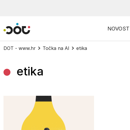
Povratak na naslovnicu
NOVOST
DOT - www.hr
Točka na AI
etika
etika