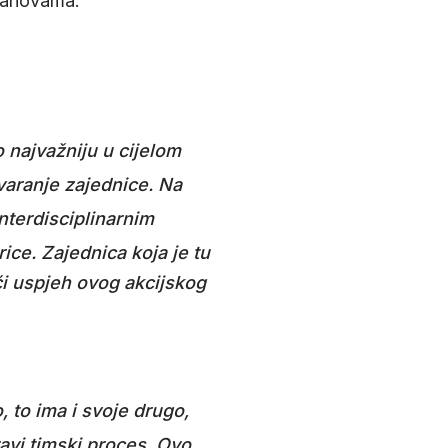
stanovama
.
o najvažniju u cijelom
tvaranje zajednice
. Na
 interdisciplinarnim
rice
. Zajednica koja je tu
eći uspjeh ovog akcijskog
o, to ima i svoje drugo,
avi timski proces
. Ovo