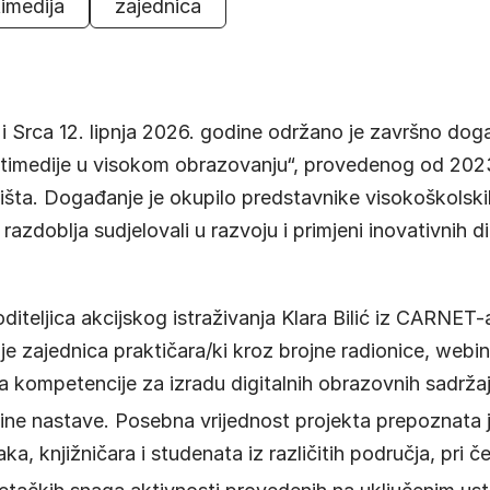
imedija
zajednica
i Srca 12. lipnja 2026. godine održano je završno dog
ultimedije u visokom obrazovanju“, provedenog od 202
išta. Događanje je okupilo predstavnike visokoškolski
azdoblja sudjelovali u razvoju i primjeni inovativnih dig
teljica akcijskog istraživanja Klara Bilić iz CARNET-a
 je zajednica praktičara/ki kroz brojne radionice, webi
la kompetencije za izradu digitalnih obrazovnih sadržaj
line nastave
. Posebna vrijednost projekta prepoznata 
aka, knjižničara i studenata iz različitih područja, pri