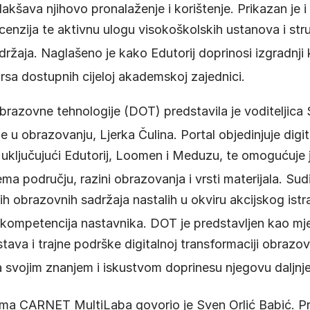
olakšava njihovo pronalaženje i korištenje
. Prikazan je 
recenzija te aktivnu ulogu visokoškolskih ustanova i st
držaja
. Naglašeno je kako Edutorij doprinosi izgradnji 
ursa dostupnih cijeloj akademskoj zajednici
.
obrazovne tehnologije (DOT) predstavila je voditeljica 
je u obrazovanju, Ljerka Čulina
. Portal objedinjuje dig
va, uključujući Edutorij, Loomen i Meduzu, te omogućuj
ma području, razini obrazovanja i vrsti materijala
. Sud
h obrazovnih sadržaja nastalih u okviru akcijskog istra
h kompetencija nastavnika
. DOT je predstavljen kao mj
tava i trajne podrške digitalnoj transformaciji obrazov
a svojim znanjem i iskustvom doprinesu njegovu daljnj
ma CARNET MultiLaba govorio je Sven Orlić Babić
. P