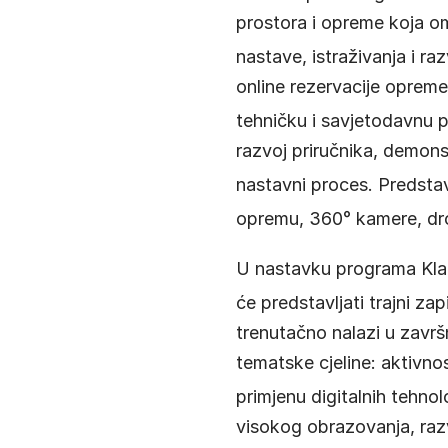
prostora i opreme koja o
nastave, istraživanja i ra
online rezervacije opreme 
tehničku i savjetodavnu 
razvoj priručnika, demonst
nastavni proces
. Predsta
opremu, 360° kamere, dro
U nastavku programa Klara
će predstavljati trajni za
trenutačno nalazi u završn
tematske cjeline: aktivno
primjenu digitalnih tehnol
visokog obrazovanja, razv