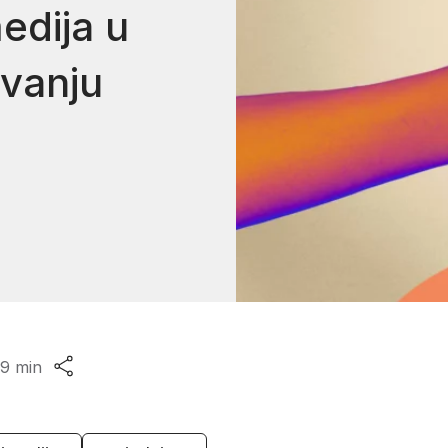
edija u
vanju
Procijenjeno vrijeme čitanja:
9 min