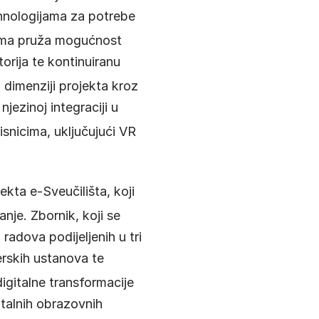
hnologijama za potrebe
cima pruža mogućnost
torija te kontinuiranu
dimenziji projekta kroz
jezinoj integraciji u
isnicima, uključujući VR
ekta e-Sveučilišta, koji
vanje
. Zbornik, koji se
radova podijeljenih u tri
erskih ustanova te
igitalne transformacije
italnih obrazovnih