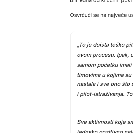
bili jedna od ključnih po
Osvrćući se na najveće us
„To je doista teško pi
ovom procesu
. Ipak,
samom početku imali s
timovima u kojima su s
nastala i sve ono što 
i pilot-istraživanja
. T
Sve aktivnosti koje sm
jednako pozitivno nal