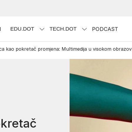
I
EDU.DOT
TECH.DOT
PODCAST
ica kao pokretač promjena: Multimedija u visokom obrazov
okretač