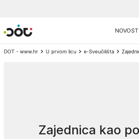
Povratak na naslovnicu
NOVOST
DOT - www.hr
U prvom licu
e-Sveučilišta
Zajedn
Zajednica kao p