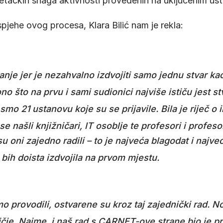
kretačkih snaga aktivnosti provedenih na uključenim u
pjehe ovog procesa, Klara Bilić nam je rekla:
tanje jer je nezahvalno izdvojiti samo jednu stvar ka
 ono što na prvu i sami sudionici najviše ističu jest s
mo 21 ustanovu koje su se prijavile
. Bila je riječ o
e našli knjižničari, IT osoblje te profesori i profeso
su oni zajedno radili – to je najveća blagodat i najv
o bih doista izdvojila na prvom mjestu
.
o provodili, ostvarene su kroz taj zajednički rad
. N
ičje
. Naime, i naš rad s CARNET-ove strane bio je pr