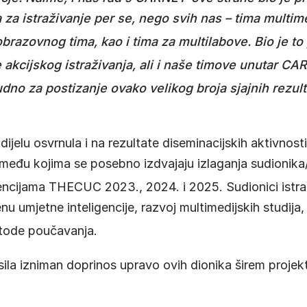
a za istraživanje per se, nego svih nas – tima multime
brazovnog tima, kao i tima za multilabove
. Bio je t
akcijskog istraživanja, ali i naše timove unutar C
udno za postizanje ovako velikog broja sjajnih rezult
ijelu osvrnula i na rezultate diseminacijskih aktivnosti
eđu kojima se posebno izdvajaju izlaganja sudionika/
ncijama THECUC 2023., 2024. i 2025.
Sudionici istra
u umjetne inteligencije, razvoj multimedijskih studija,
etode poučavanja
.
asila izniman doprinos upravo ovih dionika širem projek