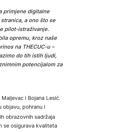
a primjene digitalne
tranica, a ono što se
e pilot-istraživanje.
obila opremu, kroz naše
doprinos na THECUC-u –
imo do tih istih ljudi,
s iznimnim potencijalom za
 Maljevac i Bojana Lesić
.
u objavu, pohranu i
nih obrazovnih sadržaja
m se osigurava kvaliteta