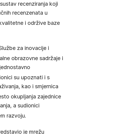
i sustav recenziranja koji
ručnih recenzenata u
kvalitetne i održive baze
Službe za inovacije i
italne obrazovne sadržaje i
e jednostavno
ionici su upoznati i s
živanja, kao i smjernica
esto okupljanja zajednice
anja, a sudionici
em razvoju
.
redstavio je mrežu