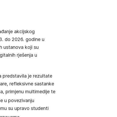
ađanje akcijskog
3. do 2026. godine u
h ustanova koji su
italnih rješenja u
 predstavila je rezultate
nare, refleksivne sastanke
a, primjenu multimedije te
je u povezivanju
 čemu su upravo studenti