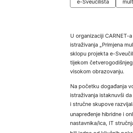
e-Sveučilišta
mult
U organizaciji CARNET-a 
istraživanja „Primjena m
sklopu projekta e-Sveučil
tijekom četverogodišnjeg r
visokom obrazovanju.
Na početku događanja vodi
istraživanja istaknuvši da
i stručne skupove razvija
unapređenje hibridne i on
nastavnika/ica, IT stručnj