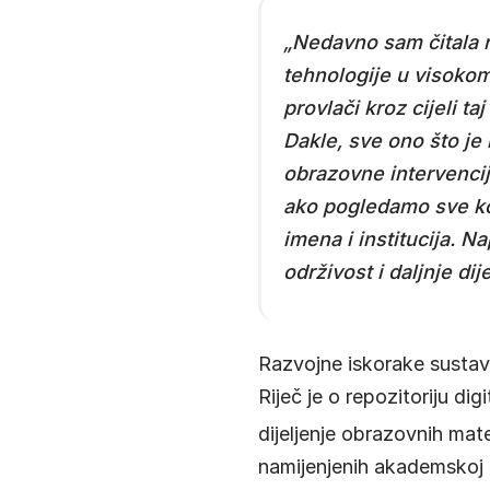
„Nedavno sam čitala ra
tehnologije u visokom
provlači kroz cijeli ta
Dakle, sve ono što je 
obrazovne intervencije
ako pogledamo sve konf
imena i institucija. N
održivost i daljnje di
Razvojne iskorake sustava
Riječ je o repozitoriju d
dijeljenje obrazovnih mate
namijenjenih akademskoj z