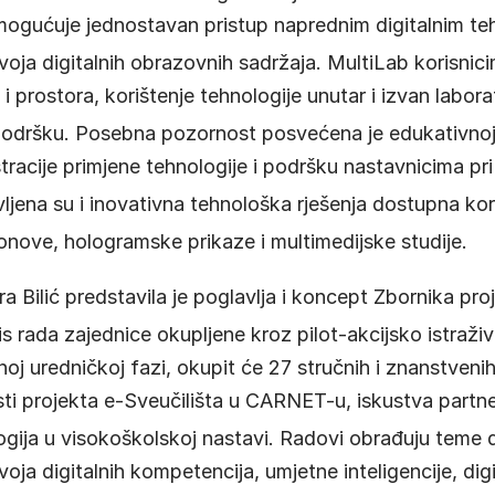
mogućuje jednostavan pristup naprednim digitalnim te
zvoja digitalnih obrazovnih sadržaja
. MultiLab korisni
i prostora, korištenje tehnologije unutar i izvan labora
podršku
. Posebna pozornost posvećena je edukativnoj 
racije primjene tehnologije i podršku nastavnicima pri n
vljena su i inovativna tehnološka rješenja dostupna kor
nove, hologramske prikaze i multimedijske studije
.
 Bilić predstavila je poglavlja i koncept Zbornika proj
pis rada zajednice okupljene kroz pilot-akcijsko istraži
oj uredničkoj fazi, okupit će 27 stručnih i znanstvenih 
sti projekta e-Sveučilišta u CARNET-u, iskustva partn
ogija u visokoškolskoj nastavi
. Radovi obrađuju teme d
oja digitalnih kompetencija, umjetne inteligencije, dig