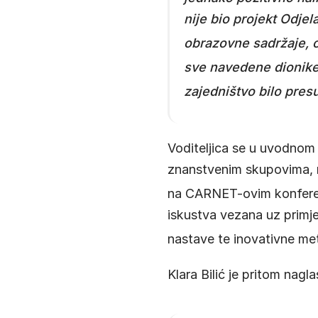
nije bio projekt Odjel
obrazovne sadržaje, o
sve navedene dionike 
zajedništvo bilo pres
Voditeljica se u uvodnom d
znanstvenim skupovima, m
na CARNET-ovim konfere
iskustva vezana uz primjen
nastave te inovativne m
Klara Bilić je pritom nagl