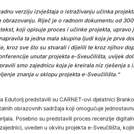
dnu verziju izvještaja o istraživanju učinka projekt
 obrazovanju. Riječ je o radnom dokumentu od 300 s
j tekst, koji opisuje proces i učinke projekta, upravo j
napravila ta jedna mala skupina ljudi koja je prva d
, kroz sve što su stvarali i dijelili te kroz njihov 
erencije unutar projekta e-Sveučilišta, uvijek dolaz
apravili smo zajednicu koja je kreirala niz rješenja 
jeljenje znanja u sklopu projekta e-Sveučilišta.“
 Edutorij predstavili su CARNET-ovi djelatnici Branko
igitalnih obrazovnih sadržaja koji omogućuje jednostavn
rijala
. Posebno su predstavili proces recenzije digital
ajednici, uveden u okviru projekta e-Sveučilišta, koji