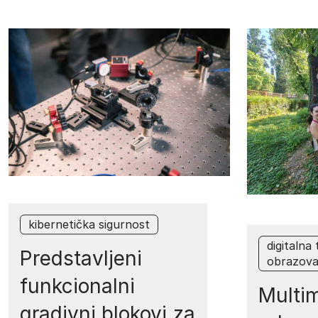
kibernetička sigurnost
digitalna
Predstavljeni
obrazova
funkcionalni
Multim
gradivni blokovi za