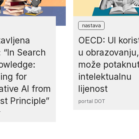
nastava
avljena
OECD: UI koris
: “In Search
u obrazovanju, 
nowledge:
može potaknut
ling for
intelektualnu
tive AI from
lijenost
rst Principle”
portal DOT
T