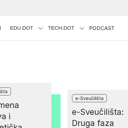
I
EDU.DOT
TECH.DOT
PODCAST
išta
e-Sveučilišta
mena
e-Sveučilišta:
a i
Druga faza
etička