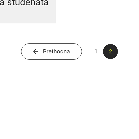
a studenata
Prethodna
1
2
Brojevi stranica 