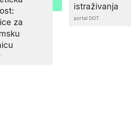
istraživanja
ost:
portal DOT
ice za
emsku
nicu
T