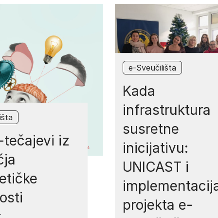
e-Sveučilišta
Kada
infrastruktura
išta
susretne
-tečajevi iz
inicijativu:
čja
UNICAST i
etičke
implementacij
osti
projekta e-
T