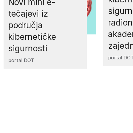
Novi mini e-
sigurn
tečajevi iz
radion
područja
akad
kibernetičke
zajed
sigurnosti
portal DO
portal DOT