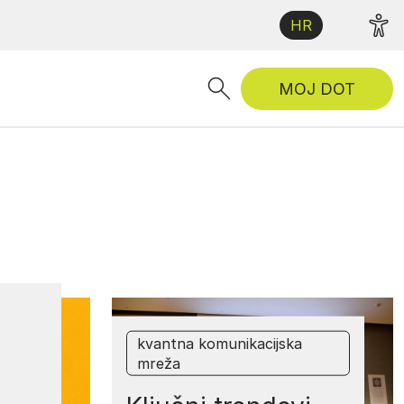
HR
MOJ DOT
kvantna komunikacijska
mreža