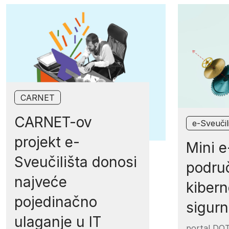
CARNET
CARNET-ov
e-Sveučil
projekt e-
Mini e
Sveučilišta donosi
podru
najveće
kibern
pojedinačno
sigurn
ulaganje u IT
portal DO