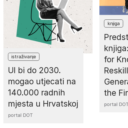
knjiga
Predst
knjiga
istraživanje
for K
UI bi do 2030.
Reskil
mogao utjecati na
Genera
140.000 radnih
the Fi
mjesta u Hrvatskoj
portal DO
portal DOT