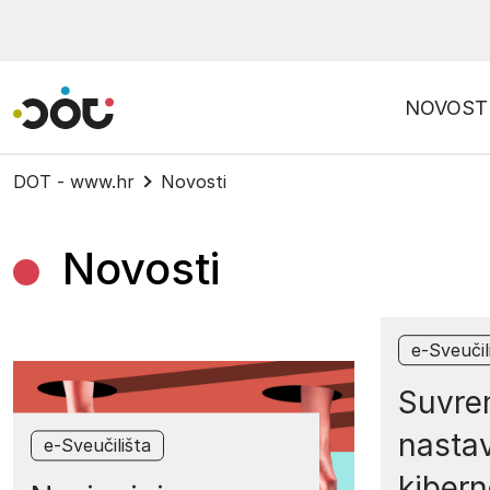
Povratak na naslovnicu
NOVOST
DOT - www.hr
Novosti
Novosti
e-Sveučil
Suvre
nastav
e-Sveučilišta
kibern